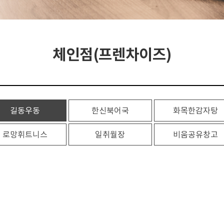
체인점(프렌차이즈)
길동우동
한신북어국
화목한감자탕
로망휘트니스
일취월장
비움공유창고