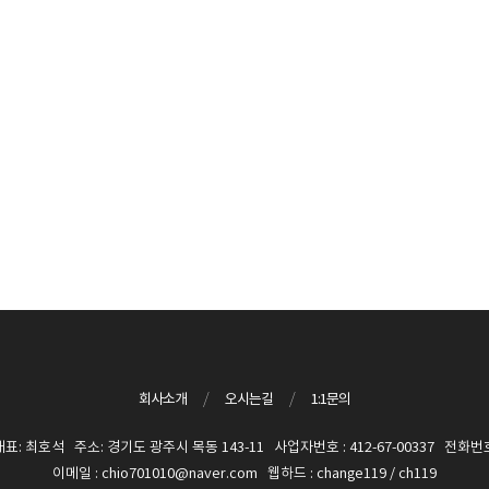
회사소개
/
오시는길
/
1:1문의
 최호석 주소: 경기도 광주시 목동 143-11 사업자번호 : 412-67-00337 전화번호 :
이메일 : chio701010@naver.com 웹하드 : change119 / ch119