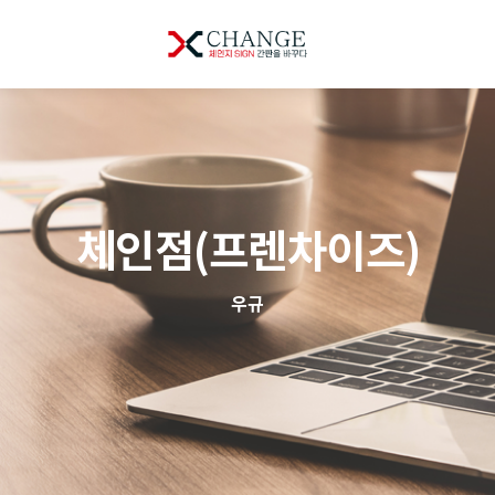
체인점(프렌차이즈)
우규