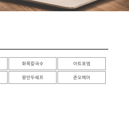
화목칼국수
아트포엠
왕만두쉐프
준오헤어