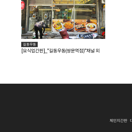
길동우동
[요식업간판]_"길동우동(쌍문역점)"채널 외
체인지간판 대표: