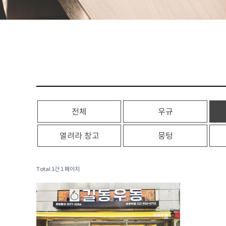
전체
우규
열려라 창고
뭉텅
Total 1건
1 페이지