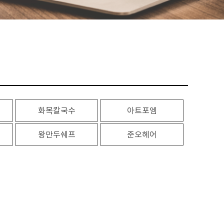
화목칼국수
아트포엠
왕만두쉐프
준오헤어