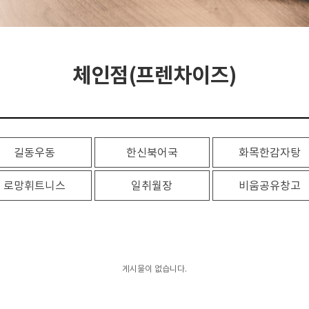
체인점(프렌차이즈)
길동우동
한신북어국
화목한감자탕
로망휘트니스
일취월장
비움공유창고
게시물이 없습니다.