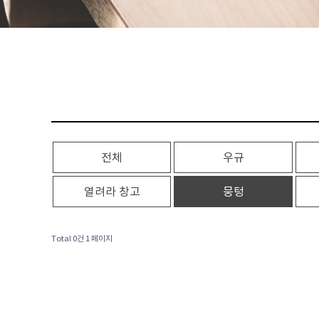
전체
우규
열려라 창고
뭉텅
Total 0건
1 페이지