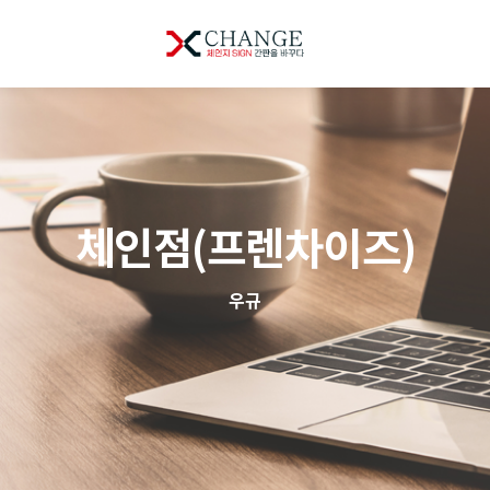
체인점(프렌차이즈)
우규