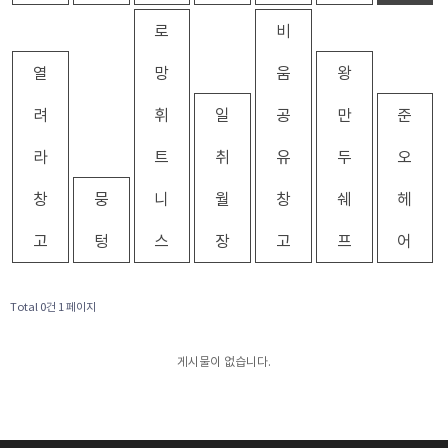
로
비
열
망
움
왕
려
휘
일
공
만
준
라
트
취
유
두
오
창
뭉
니
월
창
쉐
헤
고
텅
스
장
고
프
어
Total 0건
1 페이지
게시물이 없습니다.