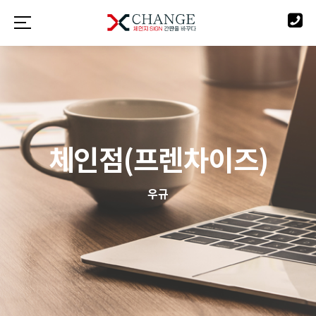
체인점(프렌차이즈)
우규