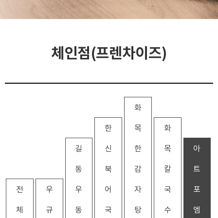
체인점(프렌차이즈)
화
한
목
화
길
신
한
목
아
동
북
감
칼
트
전
우
우
어
자
국
포
체
규
동
국
탕
수
엠