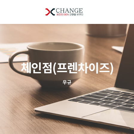
체인점(프렌차이즈)
우규