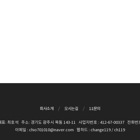
회사소개
/
오시는길
/
1:1문의
 최호석 주소: 경기도 광주시 목동 143-11 사업자번호 : 412-67-00337 전화번호 :
이메일 : chio701010@naver.com 웹하드 : change119 / ch119