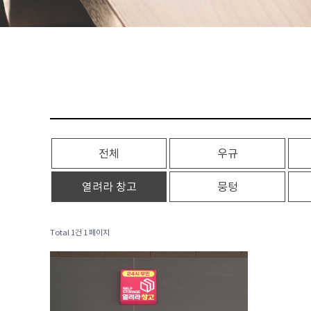
전체
우규
열려라 창고
뭉텅
Total 1건
1 페이지