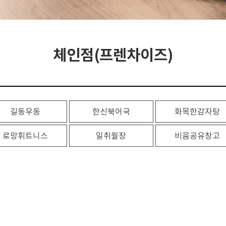
체인점(프렌차이즈)
길동우동
한신북어국
화목한감자탕
로망휘트니스
일취월장
비움공유창고