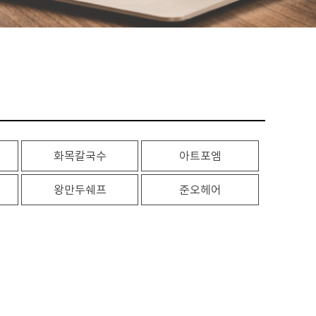
화목칼국수
아트포엠
왕만두쉐프
준오헤어