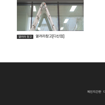
열려라창고[다산점]
열려라 창고
체인지간판 대표: