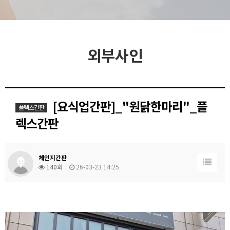
외부사인
[요식업간판]_"원닭한마리"_플
플렉스간판
렉스간판
체인지간판
140회
26-03-23 14:25