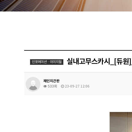
실내고무스카시_[듀원]
인포메이션ㆍ이미지월
체인지간판
533회
23-09-27 12:06