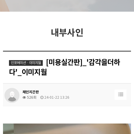
내부사인
[미용실간판]_'감각을더하
인포메이션ㆍ이미지월
다'_이미지월
체인지간판
526회
24-01-22 13:26