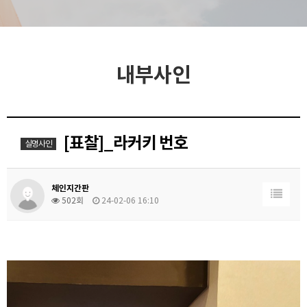
내부사인
[표찰]_라커키 번호
실명사인
체인지간판
502회
24-02-06 16:10