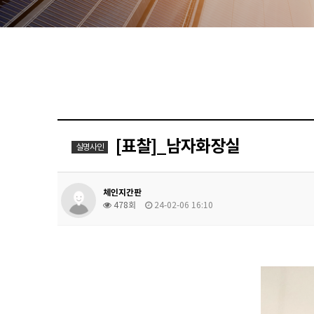
[표찰]_남자화장실
실명사인
체인지간판
478회
24-02-06 16:10