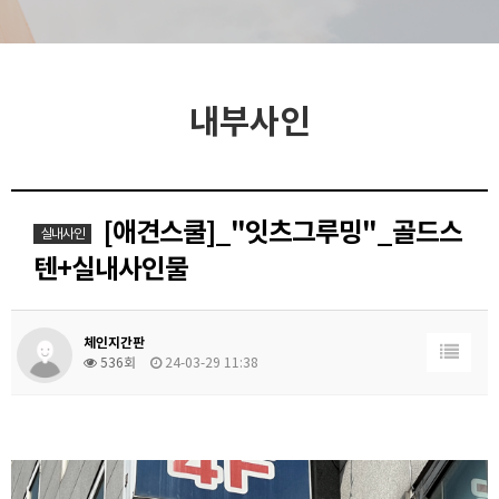
내부사인
[애견스쿨]_"잇츠그루밍"_골드스
실내사인
텐+실내사인물
체인지간판
536회
24-03-29 11:38