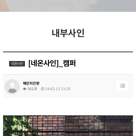
내부사인
[네온사인]_캠퍼
네온사인
체인지간판
301회
24-02-13 15:25