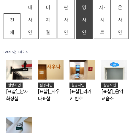
내
미
판
명
사·
온
전
사
지
사
사
시
사
체
인
월
인
인
트
인
Total 5건
1 페이지
실명사인
실명사인
실명사인
실명사인
[표찰]_남자
[표찰]_사우
[표찰]_라커
[표찰]_음악
화장실
나표찰
키 번호
교습소