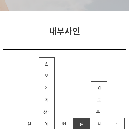
내부사인
인
포
메
윈
이
도
션·
우·
실
이
현
실
실
네