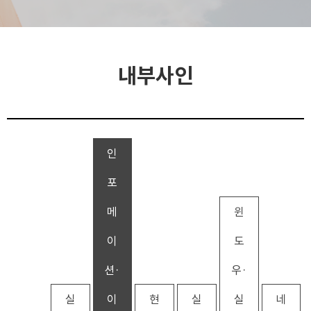
내부사인
인
포
메
윈
이
도
션·
우·
실
이
현
실
실
네