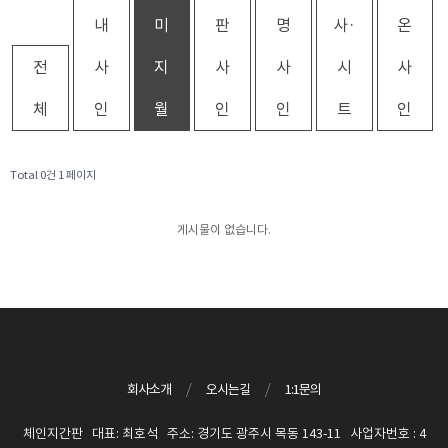
내
미
판
명
사·
온
전
사
지
사
사
시
사
체
인
월
인
인
트
인
Total 0건
1 페이지
게시물이 없습니다.
회사소개
/
오시는길
/
1:1문의
체인지간판 대표: 최호석 주소: 경기도 광주시 목동 143-11 사업자번호 : 4