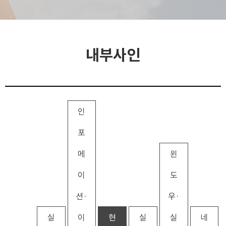
내부사인
인
포
메
윈
이
도
션·
우·
실
이
현
실
실
네