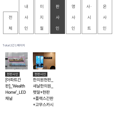
내
미
판
명
사·
온
전
사
지
사
사
시
사
체
인
월
인
인
트
인
Total 2건
1 페이지
현판사인
현판사인
[아파트간
한의원현판_
판]_'Wealth
새날한의원_
Home'_LED
팻말+현판
채널
+플랙스간판
+고무스카시