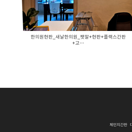
한의원현판_새날한의원_팻말+현판+플랙스간판
+고…
체인지간판 대표: