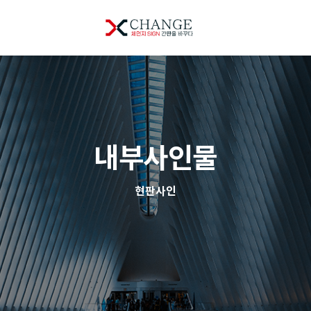
내부사인물
현판사인