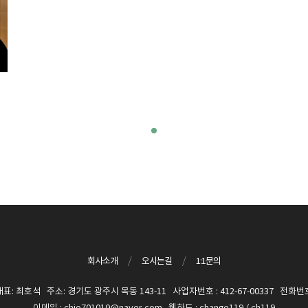
회사소개
/
오시는길
/
1:1문의
 최호석 주소: 경기도 광주시 목동 143-11 사업자번호 : 412-67-00337 전화번호 :
이메일 : chio701010@naver.com 웹하드 : change119 / ch119