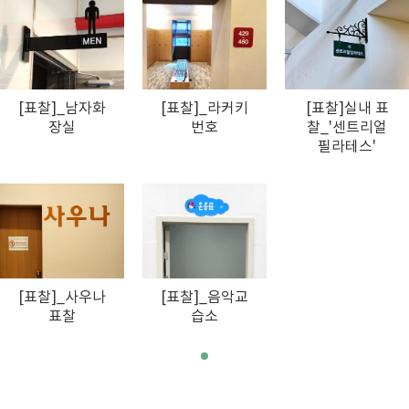
[표찰]_남자화
[표찰]_라커키
[표찰]실내 표
장실
번호
찰_'센트리얼
필라테스'
[표찰]_사우나
[표찰]_음악교
표찰
습소