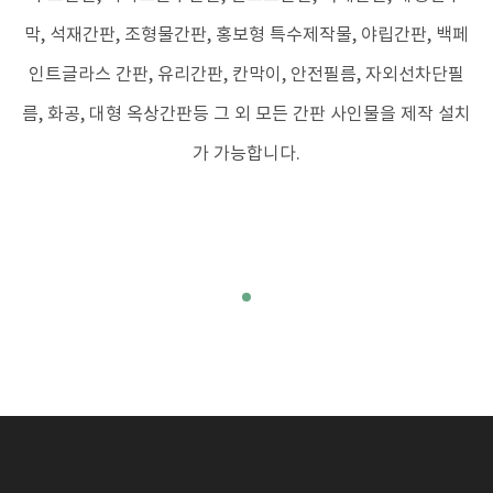
막, 석재간판, 조형물간판, 홍보형 특수제작물, 야립간판, 백페
인트글라스 간판, 유리간판, 칸막이, 안전필름, 자외선차단필
름, 화공, 대형 옥상간판등 그 외 모든 간판 사인물을 제작 설치
가 가능합니다.