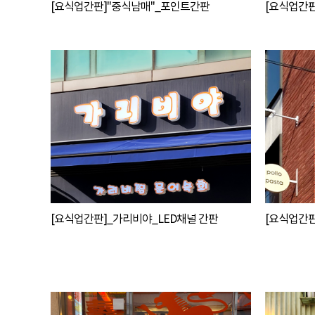
[요식업간판]"중식남매"_포인트간판
[요식업간판
[요식업간판]_가리비야_LED채널 간판
[요식업간