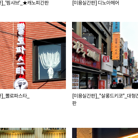
]_'찜샤브'_★캐노피간판
[미용실간판] 디노아헤어
판]_뽈로파스타_
[미용실간판]_"살롱드키코"_대형
판