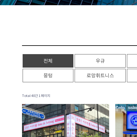
전체
우규
뭉텅
로망휘트니스
Total 40건
1 페이지