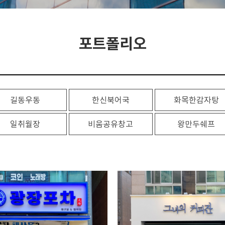
포트폴리오
길동우동
한신북어국
화목한감자탕
일취월장
비움공유창고
왕만두쉐프