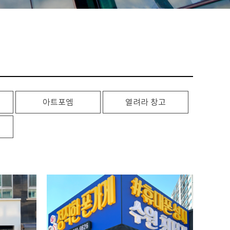
아트포엠
열려라 창고