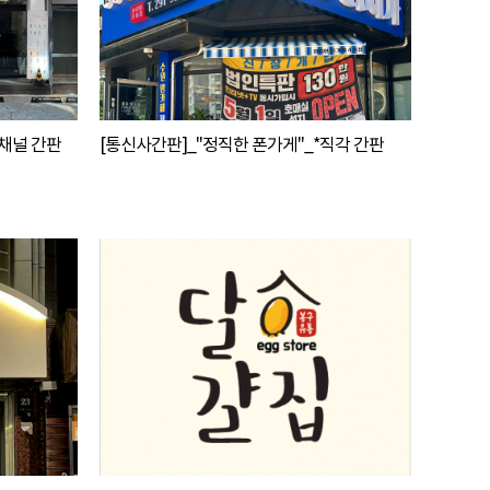
 채널 간판
[통신사간판]_"정직한 폰가게"_*직각 간판