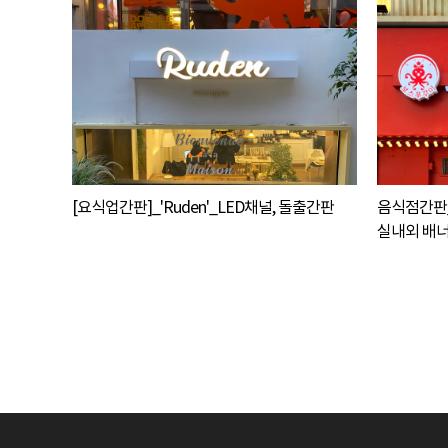
[요식업간판]_'Ruden'_LED채널, 돌출간판
음식점간판_
실내외 배너
맨끝