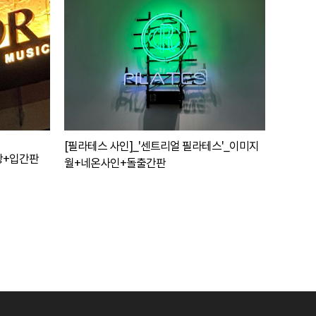
[필라테스 사인]_'센트리얼 필라테스'_이미지
후광+입간판
월+네온사인+돌출간판