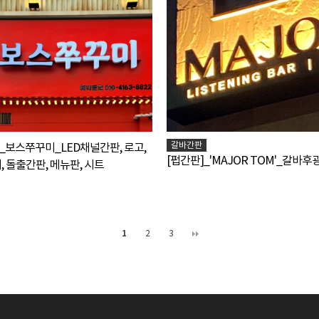
갈바간판
보스쭈꾸미_LED채널간판, 로고,
[펍간판]_'MAJOR TOM'_갈바
, 돌출간판, 메뉴판, 시트
1
2
3