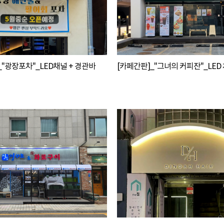
_"광장포차"_LED채널 + 경관바
[카페간판]_"그녀의 커피잔"_LED