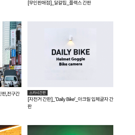
[무인판매점]_달걀집_플랙스 간판
스카시간판
간판,전구간
[자전거 간판]_'Daily Bike'_아크릴 입체글자 간
판