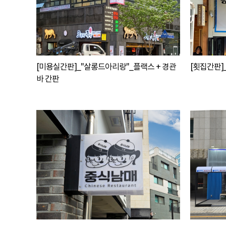
[미용실간판]_"살롱드아리랑"_플랙스 + 경관
[횟집간판]
바 간판