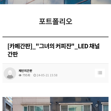
포트폴리오
[카페간판]_"그녀의 커피잔"_LED 채널
간판
체인지간판
795회
24-05-21 15:58