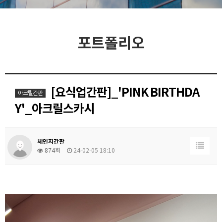
포트폴리오
[요식업간판]_'PINK BIRTHDA
아크릴간판
Y'_아크릴스카시
체인지간판
874회
24-02-05 18:10