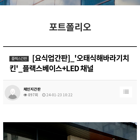
포트폴리오
[요식업간판]_'오태식해바라기치
플렉스간판
킨'_플랙스베이스+LED 채널
체인지간판
897회
24-01-23 10:22