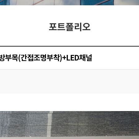
포트폴리오
_방부목(간접조명부착)+LED채널