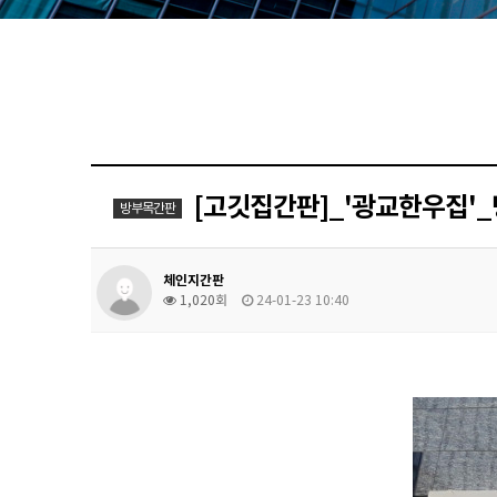
[고깃집간판]_'광교한우집'
방부목간판
체인지간판
1,020회
24-01-23 10:40